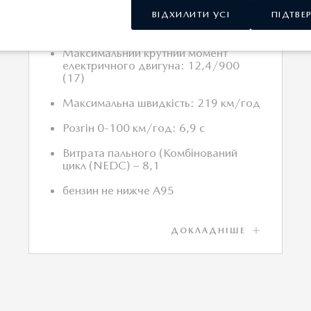
Максимальний крутний момент:
ВІДХИЛИТИ УСІ
ПІДТВЕ
450/2000-3500 Нм/об.хв
Максимальний крутний момент
електричного двигуна: 12,4/900
(17)
Максимальна швидкість: 219 км/год
Розгін 0-100 км/год: 6,9 с
Витрата пального (Комбінований
цикл (NEDC) – 8,1
бензин не нижче А95
ДОКЛАДНІШЕ