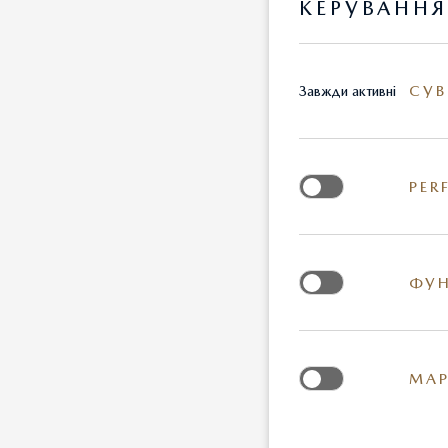
КЕРУВАНН
СУВ
Завжди активні
PER
ФУН
МАР