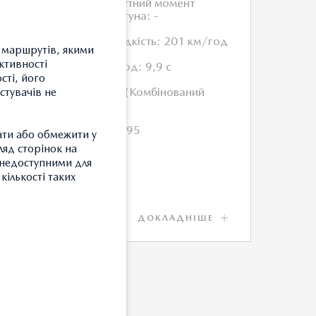
Максимальний крутний момент
електричного двигуна: -
Максимальна швидкість: 201 км/год
 маршрутів, якими
ктивності
Розгін 0-100 км/год: 9,9 с
сті, його
Витрата пального (Комбінований
стувачів не
цикл (NEDC) – 8,0
бензин не нижче А95
ати або обмежити у
ляд сторінок на
и недоступними для
кількості таких
ДОКЛАДНІШЕ
З
Т