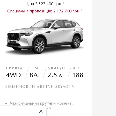
1
Ціна
2 327 400 грн.
3
Спеціальна пропозиція:
2 172 700 грн.
ПРИВІД
ТМ
ДВИГУН
К.С.
4WD
8АТ
2,5 л
188
БЕНЗИНОВИЙ ДВИГУН SKYACTIV
Максимальний крутний момент:
250/3000 Нм/об.хв