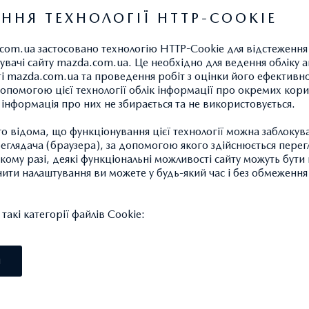
450/2000-3500 Нм/об.хв
ННЯ ТЕХНОЛОГІЇ HTTP-COOKIE
Максимальний крутний момент
com.ua застосовано технологію HTTP-Cookie для відстеження
електричного двигуна: 12,4/900
(17)
увачі сайту mazda.com.ua. Це необхідно для ведення обліку а
ті mazda.com.ua та проведення робіт з оцінки його ефективно
Максимальна швидкість: 219 км/год
опомогою цієї технології облік інформації про окремих кори
а інформація про них не збирається та не використовується.
Розгін 0-100 км/год: 6,9 с
 відома, що функціонування цієї технології можна заблокув
Витрата пального (Комбінований
глядача (браузера), за допомогою якого здійснюється перег
цикл (NEDC) – 8,1
такому разі, деякі функціональні можливості сайту можуть бут
нити налаштування ви можете у будь-який час і без обмеження 
бензин не нижче А95
акі категорії файлів Cookie:
ДОКЛАДНІШЕ
І
MAZDA CX-60