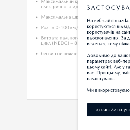
Максимальний крутний момент
електричного двигуна: -
ЗАСТОСУВА
Максимальна швидкість: 201 км/год
На веб-сайті mazda.
користуються відвід
Розгін 0-100 км/год: 9,9 с
користувачів на сай
Витрата пального (Комбінований
вдосконалення. За д
цикл (NEDC) – 8,0
ведеться, тому ніяк
бензин не нижче А95
Доводимо до вашого
параметрах веб-пере
цьому сайті. Але у 
вас. При цьому, змі
налаштувань.
Ми використовуємо т
ДОКЛАДНІШЕ
ДОЗВОЛИТИ УС