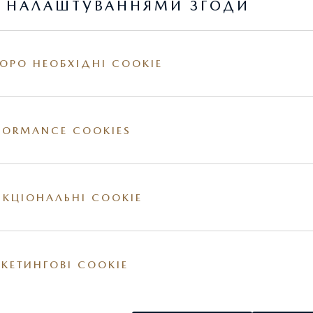
PREMIUM-SPORT
Я НАЛАШТУВАННЯМИ ЗГОДИ
1
Ціна
2 748 900 грн.
3
Спеціальна пропозиція:
2 569 700 грн.
ОРО НЕОБХІДНІ COOKIE
FORMANCE COOKIES
КЦІОНАЛЬНІ COOKIE
ПРИВІД
ТМ
ДВИГУН
К.С.
4WD
8АТ
3,3 л
284
turbo
КЕТИНГОВІ COOKIE
БЕНЗИНОВИЙ ДВИГУН SKYACTIV
TURBO MHEV48