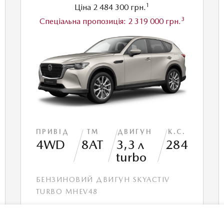
1
Ціна
2 484 300 грн.
3
Спеціальна пропозиція:
2 319 000 грн.
ПРИВІД
ТМ
ДВИГУН
К.С.
4WD
8АТ
3,3 л
284
turbo
БЕНЗИНОВИЙ ДВИГУН SKYACTIV
TURBO MHEV48
Максимальний крутний момент: