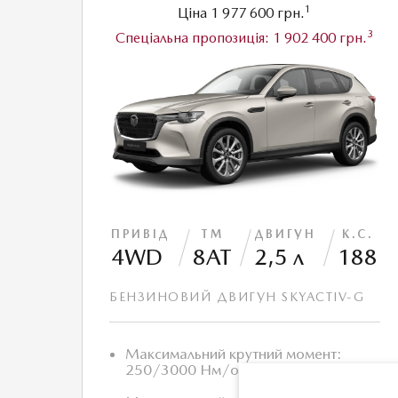
1
Ціна
1 977 600 грн.
3
Спеціальна пропозиція:
1 902 400 грн.
ПРИВІД
ТМ
ДВИГУН
К.С.
4WD
8АТ
2,5 л
188
БЕНЗИНОВИЙ ДВИГУН SKYACTIV-G
Максимальний крутний момент:
250/3000 Нм/об.хв