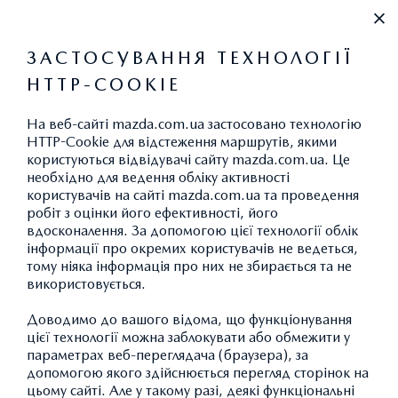
+38 (044) 334 39 42
ЗАСТОСУВАННЯ ТЕХНОЛОГІЇ
HTTP-COOKIE
ВАКАНСІЇ
На веб-сайті mazda.com.ua застосовано технологію
HTTP-Cookie для відстеження маршрутів, якими
користуються відвідувачі сайту mazda.com.ua. Це
необхідно для ведення обліку активності
користувачів на сайті mazda.com.ua та проведення
робіт з оцінки його ефективності, його
ВАКАНСІЇ
вдосконалення. За допомогою цієї технології облік
інформації про окремих користувачів не ведеться,
тому ніяка інформація про них не збирається та не
використовується.
Доводимо до вашого відома, що функціонування
цієї технології можна заблокувати або обмежити у
параметрах веб-переглядача (браузера), за
ВАКАНСІЇ
допомогою якого здійснюється перегляд сторінок на
цьому сайті. Але у такому разі, деякі функціональні