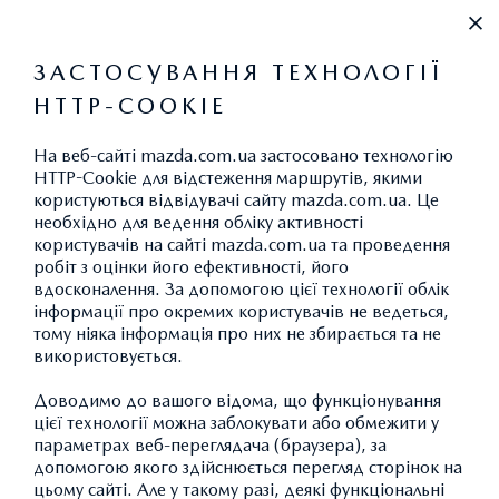
+38 (044) 334 39 42
ЗАСТОСУВАННЯ ТЕХНОЛОГІЇ
HTTP-COOKIE
ПРАЙС-ЛИСТ
На веб-сайті mazda.com.ua застосовано технологію
ЗМІНИТИ
HTTP-Cookie для відстеження маршрутів, якими
користуються відвідувачі сайту mazda.com.ua. Це
необхідно для ведення обліку активності
користувачів на сайті mazda.com.ua та проведення
робіт з оцінки його ефективності, його
MAZDA CX-30
вдосконалення. За допомогою цієї технології облік
інформації про окремих користувачів не ведеться,
EXECUTIVE+
тому ніяка інформація про них не збирається та не
ДОДАТИ АВТОМОБІЛЬ
1
Ціна 1 475 400 грн.
використовується.
Спеціальна пропозиція: 1
Доводимо до вашого відома, що функціонування
3
381 100 грн.
цієї технології можна заблокувати або обмежити у
параметрах веб-переглядача (браузера), за
БІЛЬШЕ ДЕТАЛЕЙ
допомогою якого здійснюється перегляд сторінок на
цьому сайті. Але у такому разі, деякі функціональні