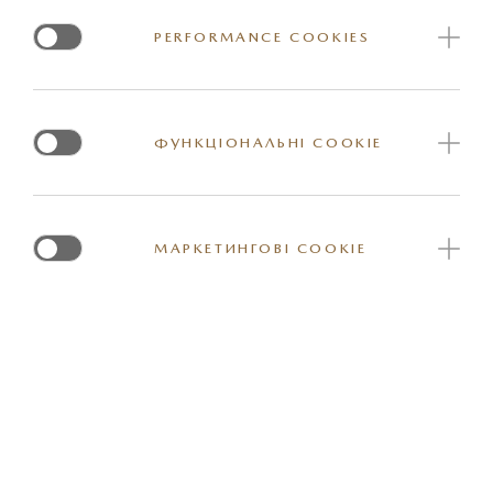
PERFORMANCE COOKIES
КОМФОРТ
ФУНКЦІОНАЛЬНІ COOKIE
МУЛЬТИМЕДІЯ ТА КОМУНІКАЦІЯ
МАРКЕТИНГОВІ COOKIE
ДОПОМІЖНІ СИСТЕМИ
СИСТЕМИ БЕЗПЕКИ I-ACTIVSENSE