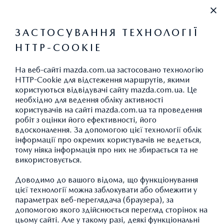
+38 (044) 334 39 42
ЗАСТОСУВАННЯ ТЕХНОЛОГІЇ
HTTP-COOKIE
НОВИНИ ТА ПОДІЇ
На веб-сайті mazda.com.ua застосовано технологію
HTTP-Cookie для відстеження маршрутів, якими
користуються відвідувачі сайту mazda.com.ua. Це
необхідно для ведення обліку активності
користувачів на сайті mazda.com.ua та проведення
I-ACTIVSENSE
робіт з оцінки його ефективності, його
вдосконалення. За допомогою цієї технології облік
БЕЗПЕКА ПОНАД УСЕ
інформації про окремих користувачів не ведеться,
тому ніяка інформація про них не збирається та не
використовується.
Доводимо до вашого відома, що функціонування
цієї технології можна заблокувати або обмежити у
параметрах веб-переглядача (браузера), за
допомогою якого здійснюється перегляд сторінок на
цьому сайті. Але у такому разі, деякі функціональні