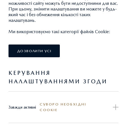
можливості сайту можуть бути недоступними для вас.
Не втратьте свій шанс придбати Mazda6 та Mazda3 за
При цьому, змінити налаштування ви можете у будь-
який час і без обмеження кількості таких
найліпшим курсом 2019 року.
налаштувань.
Ми використовуємо такі категорії файлів Cookie:
З 12 лютого 2020 р. та до 4 березня 2020 р. найнижча
спеціальна ціна на лімітовану кількість автомобілів
Mazda6 та Mazda3, що знаходяться на складі в Україні.
ДОЗВОЛИТИ УСІ
КЕРУВАННЯ
НАЛАШТУВАННЯМИ ЗГОДИ
СУВОРО НЕОБХІДНІ
Завжди активні
COOKIE