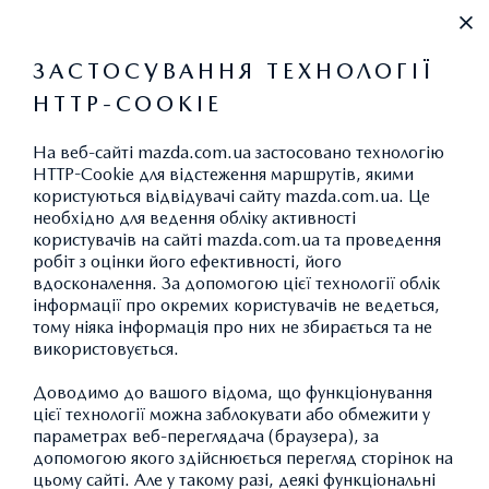
+38 (044) 334 39 42
ЗАСТОСУВАННЯ ТЕХНОЛОГІЇ
HTTP-COOKIE
НОВИНИ
На веб-сайті mazda.com.ua застосовано технологію
HTTP-Cookie для відстеження маршрутів, якими
СПЕЦІАЛЬНІ
користуються відвідувачі сайту mazda.com.ua. Це
необхідно для ведення обліку активності
ПРОПОЗИЦІЇ НА
користувачів на сайті mazda.com.ua та проведення
робіт з оцінки його ефективності, його
MAZDA3 ТА MAZDA6
вдосконалення. За допомогою цієї технології облік
ЛИШЕ ДО 4 БЕРЕЗНЯ
інформації про окремих користувачів не ведеться,
тому ніяка інформація про них не збирається та не
2020 РОКУ!
використовується.
Доводимо до вашого відома, що функціонування
цієї технології можна заблокувати або обмежити у
параметрах веб-переглядача (браузера), за
допомогою якого здійснюється перегляд сторінок на
цьому сайті. Але у такому разі, деякі функціональні