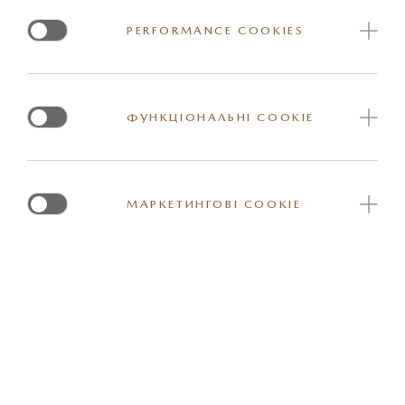
Килимок для багажнику з металевим логотипом "CX-30"
PERFORMANCE COOKIES
та захисним бампером, що складається ззаду. Для
автомобілів з BOSE.
ФУНКЦІОНАЛЬНІ COOKIE
Артикул: DFR7V0381
МАРКЕТИНГОВІ COOKIE
*Вказана орієнтовна ціна актуальна на момент оновлення інформації на
сайті. За більш детальною інформацією стосовно вартості та наявності
конкретної одиниці товару прохання звернутись до представника
офіційного дилерського центру Mazda. Реальні кольори та деякі зовнішні