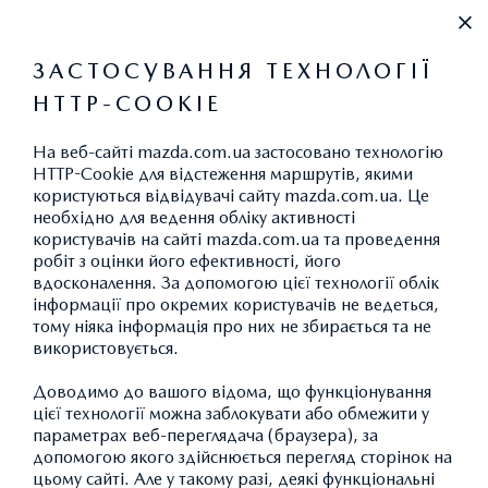
+38 (044) 334 39 42
ЗАСТОСУВАННЯ ТЕХНОЛОГІЇ
HTTP-COOKIE
ВИКИДИ CO
2
На веб-сайті mazda.com.ua застосовано технологію
HTTP-Cookie для відстеження маршрутів, якими
користуються відвідувачі сайту mazda.com.ua. Це
необхідно для ведення обліку активності
АКСЕСУАРИ MAZDA CX-30:
користувачів на сайті mazda.com.ua та проведення
робіт з оцінки його ефективності, його
ЗАХИСТ ТА БЕЗПЕКА
вдосконалення. За допомогою цієї технології облік
інформації про окремих користувачів не ведеться,
тому ніяка інформація про них не збирається та не
використовується.
ПОВЕРНУТИСЯ ДО КАТАЛОГУ АКСЕСУАРІВ
Доводимо до вашого відома, що функціонування
цієї технології можна заблокувати або обмежити у
параметрах веб-переглядача (браузера), за
допомогою якого здійснюється перегляд сторінок на
цьому сайті. Але у такому разі, деякі функціональні