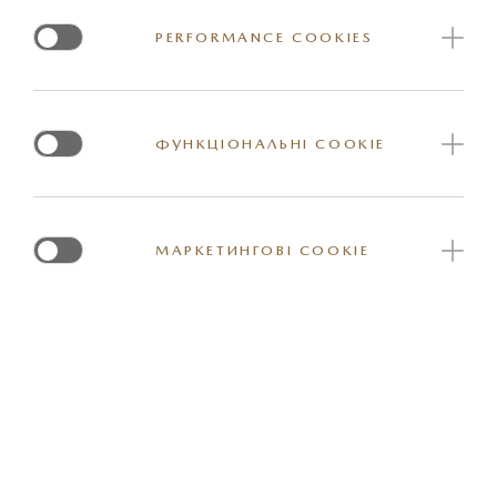
На болтах з замком.
PERFORMANCE COOKIES
Для встановлення потрібні додаткові оригінальні
запчастини: молдинги даху.
ФУНКЦІОНАЛЬНІ COOKIE
Артикул: DFR5V3840A
МАРКЕТИНГОВІ COOKIE
*Вказана орієнтовна ціна актуальна на момент оновлення інформації на
сайті. За більш детальною інформацією стосовно вартості та наявності
конкретної одиниці товару прохання звернутись до представника
офіційного дилерського центру Mazda. Реальні кольори та деякі зовнішні