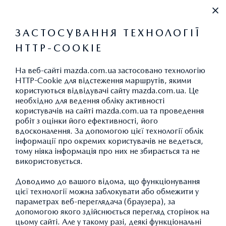
+38 (044) 334 39 42
ЗАСТОСУВАННЯ ТЕХНОЛОГІЇ
HTTP-COOKIE
ВИКИДИ CO
2
На веб-сайті mazda.com.ua застосовано технологію
HTTP-Cookie для відстеження маршрутів, якими
користуються відвідувачі сайту mazda.com.ua. Це
необхідно для ведення обліку активності
АКСЕСУАРИ MAZDA CX-30:
користувачів на сайті mazda.com.ua та проведення
робіт з оцінки його ефективності, його
ТРАНСПОРТУВАННЯ
вдосконалення. За допомогою цієї технології облік
інформації про окремих користувачів не ведеться,
тому ніяка інформація про них не збирається та не
використовується.
ПОВЕРНУТИСЯ ДО КАТАЛОГУ АКСЕСУАРІВ
Доводимо до вашого відома, що функціонування
цієї технології можна заблокувати або обмежити у
параметрах веб-переглядача (браузера), за
допомогою якого здійснюється перегляд сторінок на
цьому сайті. Але у такому разі, деякі функціональні