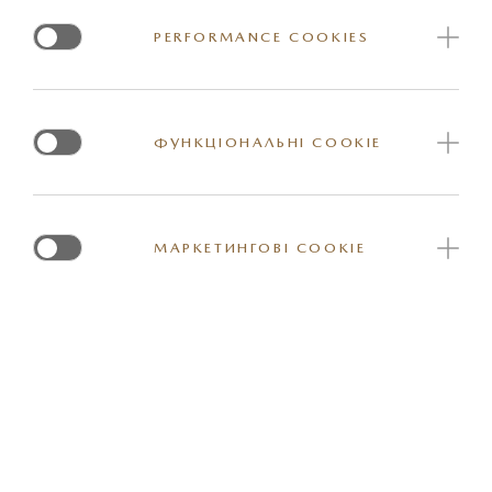
Килимок для багажнику з металевим логотипом "CX-30"
PERFORMANCE COOKIES
та захисним бампером, що складається ззаду. Для
автомобілів без BOSE.
ФУНКЦІОНАЛЬНІ COOKIE
Артикул: DFR5V0381
МАРКЕТИНГОВІ COOKIE
*Вказана орієнтовна ціна актуальна на момент оновлення інформації на
сайті. За більш детальною інформацією стосовно вартості та наявності
конкретної одиниці товару прохання звернутись до представника
офіційного дилерського центру Mazda. Реальні кольори та деякі зовнішні