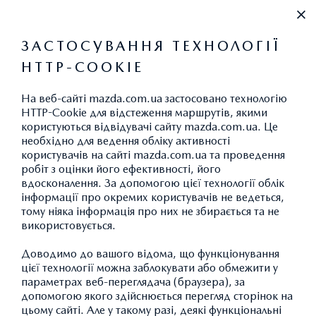
+38 (044) 334 39 42
ЗАСТОСУВАННЯ ТЕХНОЛОГІЇ
HTTP-COOKIE
ВИКИДИ CO
2
На веб-сайті mazda.com.ua застосовано технологію
HTTP-Cookie для відстеження маршрутів, якими
користуються відвідувачі сайту mazda.com.ua. Це
необхідно для ведення обліку активності
АКСЕСУАРИ MAZDA CX-30:
користувачів на сайті mazda.com.ua та проведення
робіт з оцінки його ефективності, його
ЗАХИСТ ТА БЕЗПЕКА
вдосконалення. За допомогою цієї технології облік
інформації про окремих користувачів не ведеться,
тому ніяка інформація про них не збирається та не
використовується.
ПОВЕРНУТИСЯ ДО КАТАЛОГУ АКСЕСУАРІВ
Доводимо до вашого відома, що функціонування
цієї технології можна заблокувати або обмежити у
параметрах веб-переглядача (браузера), за
допомогою якого здійснюється перегляд сторінок на
цьому сайті. Але у такому разі, деякі функціональні