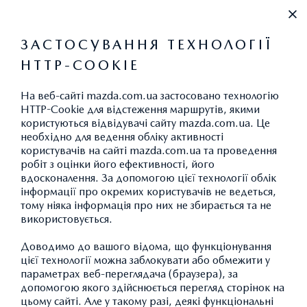
+38 (044) 334 39 42
ЗАСТОСУВАННЯ ТЕХНОЛОГІЇ
HTTP-COOKIE
ВИКИДИ CO
2
На веб-сайті mazda.com.ua застосовано технологію
HTTP-Cookie для відстеження маршрутів, якими
користуються відвідувачі сайту mazda.com.ua. Це
необхідно для ведення обліку активності
АКСЕСУАРИ MAZDA CX-30:
користувачів на сайті mazda.com.ua та проведення
робіт з оцінки його ефективності, його
ЗАХИСТ ТА БЕЗПЕКА
вдосконалення. За допомогою цієї технології облік
інформації про окремих користувачів не ведеться,
тому ніяка інформація про них не збирається та не
використовується.
ПОВЕРНУТИСЯ ДО КАТАЛОГУ АКСЕСУАРІВ
Доводимо до вашого відома, що функціонування
цієї технології можна заблокувати або обмежити у
параметрах веб-переглядача (браузера), за
допомогою якого здійснюється перегляд сторінок на
цьому сайті. Але у такому разі, деякі функціональні