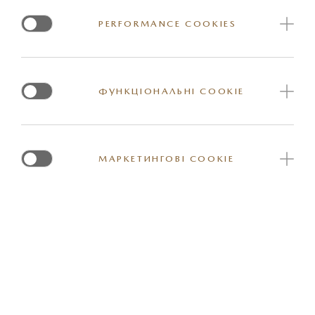
Комплект 4 штуки (передні і задні).
PERFORMANCE COOKIES
Логотип CX-30 на обох передніх килимах.
Виготовлений з 100% переробленого матеріалу.
ФУНКЦІОНАЛЬНІ COOKIE
Артикул: DFR5V0350
МАРКЕТИНГОВІ COOKIE
*Вказана орієнтовна ціна актуальна на момент оновлення інформації на
сайті. За більш детальною інформацією стосовно вартості та наявності
конкретної одиниці товару прохання звернутись до представника
офіційного дилерського центру Mazda. Реальні кольори та деякі зовнішні