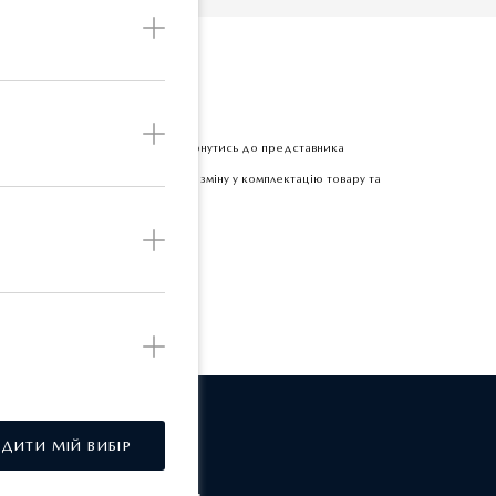
Б
етної одиниці товару прохання звернутись до представника
 залишає за собою право вносити зміну у комплектацію товару та
РДИТИ МІЙ ВИБІР