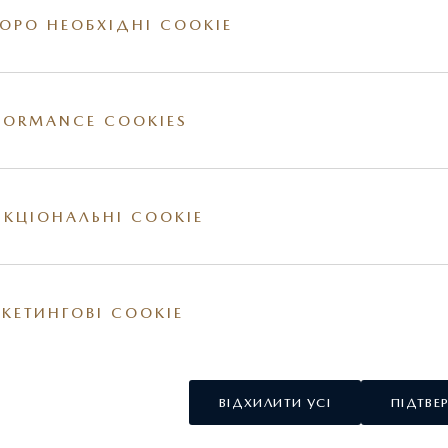
ОРО НЕОБХІДНІ COOKIE
FORMANCE COOKIES
ії на сайті. За більш детальною інформацією стосовно вартості та наявності конкр
овнішні та / або внутрішні елементи обладнання можуть відрізнятись. Постачальник
у США.
КЦІОНАЛЬНІ COOKIE
КЕТИНГОВІ COOKIE
ВІДХИЛИТИ УСІ
ПІДТВЕ