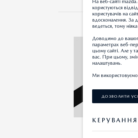
На веб-сайті mazda.
користуються відвід
користувачів на сай
вдосконалення. За д
ведеться, тому ніяк
Доводимо до вашого
параметрах веб-пере
цьому сайті. Але у 
вас. При цьому, змі
налаштувань.
Ми використовуємо т
ДОЗВОЛИТИ УС
КЕРУВАНН