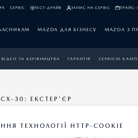
РА
СЕРВІС
ТЕСТ-ДРАЙВ
ЗАПИС НА СЕРВІС
ПРАЙС-Л
ЛАСНИКАМ
MAZDA ДЛЯ БІЗНЕСУ
MAZDA З П
ВІДЕО ТА КЕРІВНИЦТВА
ГАРАНТІЯ
СЕРВІСНІ КАМП
CX-30: ЕКСТЕР'ЄР
ННЯ ТЕХНОЛОГІЇ HTTP-COOKIE
КСЕСУАРІВ