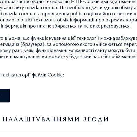
com.ua застосовано технологію HTTP-Cookie для відстеження
увачі сайту mazda.com.ua. Це необхідно для ведення обліку а
ті mazda.com.ua та проведення робіт з оцінки його ефективно
опомогою цієї технології облік інформації про окремих кори
а інформація про них не збирається та не використовується.
 відома, що функціонування цієї технології можна заблокув
КОЛІСНІ ГАЙКИ, НАБІР
глядача (браузера), за допомогою якого здійснюється перег
555.71 ГРН.*
такому разі, деякі функціональні можливості сайту можуть бут
нити налаштування ви можете у будь-який час і без обмеження 
Оригінальні колісні гайки для
акі категорії файлів Cookie:
17мм. 4 шт. потрібні для вст
BDEL-V3-810 -BL, BDMC-V3-8
І
колісними гайками 21мм.
Я НАЛАШТУВАННЯМИ ЗГОДИ
Артикул: 410077023