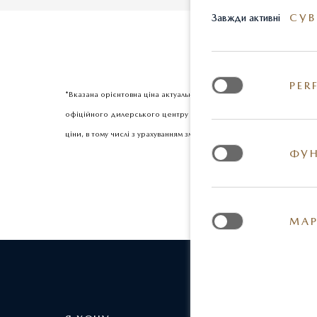
СУВ
Завжди активні
PER
*Вказана орієнтовна ціна актуальна на момент оновлення інформац
офіційного дилерського центру Mazda. Реальні кольори та деякі з
ціни, в тому числі з урахуванням змін міжбанківського курсу долар
ФУН
МАР