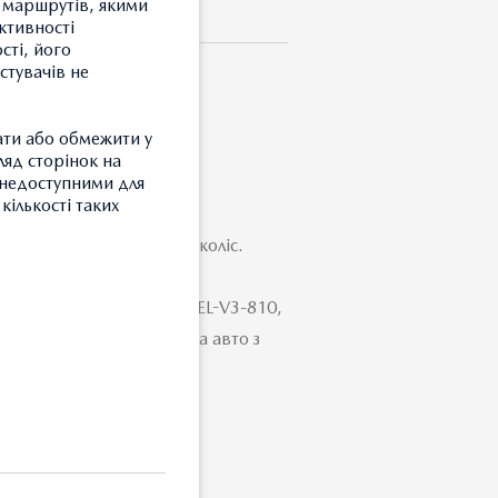
 маршрутів, якими
ктивності
сті, його
стувачів не
ати або обмежити у
 З 5 ШТ.
ляд сторінок на
и недоступними для
кількості таких
 кріплення оригінальних коліс.
ановлення аксесуарів: BDEL-V3-810,
10, BDMC-V3-810 -TG на авто з
З
Т
З