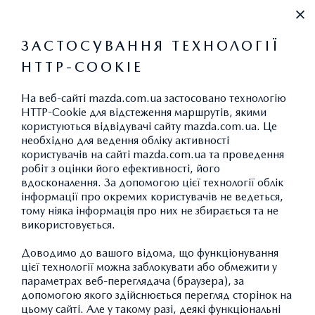
+38 (044) 334 39 42
ЗАСТОСУВАННЯ ТЕХНОЛОГІЇ
HTTP-COOKIE
На веб-сайті mazda.com.ua застосовано технологію
HTTP-Cookie для відстеження маршрутів, якими
користуються відвідувачі сайту mazda.com.ua. Це
Я ХОЧУ:
необхідно для ведення обліку активності
користувачів на сайті mazda.com.ua та проведення
робіт з оцінки його ефективності, його
ДІЗНАТИСЬ ПРО:
вдосконалення. За допомогою цієї технології облік
інформації про окремих користувачів не ведеться,
тому ніяка інформація про них не збирається та не
використовується.
КОРИСНО ЗНАТИ:
Доводимо до вашого відома, що функціонування
цієї технології можна заблокувати або обмежити у
параметрах веб-переглядача (браузера), за
допомогою якого здійснюється перегляд сторінок на
СОЦМЕРЕЖІ:
цьому сайті. Але у такому разі, деякі функціональні