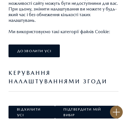
можливості сайту можуть бути недоступними для вас.
При цьому, змінити налаштування ви можете у будь-
який час і без обмеження кількості таких
налаштувань.
Ми використовуємо такі категорії файлів Cookie:
ДОЗВОЛИТИ УСІ
Положення та умови використання сайту
Політика конфіденційності
Cookies
КЕРУВАННЯ
НАЛАШТУВАННЯМИ ЗГОДИ
СУВОРО НЕОБХІДНІ
Завжди активні
ЗАПИТАЙ ПРО ПРОПОЗИЦІЮ
ВІДХИЛИТИ
ПІДТВЕРДИТИ МІЙ
COOKIE
УСІ
ВИБІР
ТЕСТ-ДРАЙВ