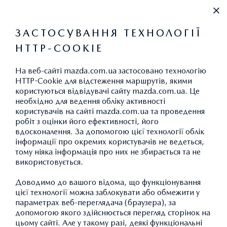
+38 (044) 334 39 42
ЗАСТОСУВАННЯ ТЕХНОЛОГІЇ
HTTP-COOKIE
ПРАЙС-ЛИСТ
На веб-сайті mazda.com.ua застосовано технологію
ЗМІНИТИ
HTTP-Cookie для відстеження маршрутів, якими
користуються відвідувачі сайту mazda.com.ua. Це
необхідно для ведення обліку активності
користувачів на сайті mazda.com.ua та проведення
робіт з оцінки його ефективності, його
MAZDA CX-5
вдосконалення. За допомогою цієї технології облік
інформації про окремих користувачів не ведеться,
TOURING
тому ніяка інформація про них не збирається та не
ДОДАТИ АВТОМОБІЛЬ
1
Ціна 1 444 000 грн.
використовується.
Спеціальна пропозиція: 1
Доводимо до вашого відома, що функціонування
3
374 800 грн.
цієї технології можна заблокувати або обмежити у
параметрах веб-переглядача (браузера), за
БІЛЬШЕ ДЕТАЛЕЙ
допомогою якого здійснюється перегляд сторінок на
цьому сайті. Але у такому разі, деякі функціональні