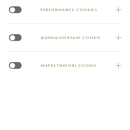
PERFORMANCE COOKIES
КОМФОРТ
ФУНКЦІОНАЛЬНІ COOKIE
МУЛЬТИМЕДІЯ ТА КОМУНІКАЦІЯ
МАРКЕТИНГОВІ COOKIE
ДОПОМІЖНІ СИСТЕМИ
СИСТЕМИ БЕЗПЕКИ I-ACTIVSENSE